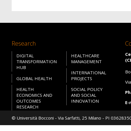
Research
Co
Ce
DIGITAL
HEALTHCARE
(C
TRANSFORMATION
MANAGEMENT
HUB
Bo
INTERNATIONAL
GLOBAL HEALTH
PROJECTS
Vi
HEALTH
SOCIAL POLICY
Ph.
ECONOMICS AND
AND SOCIAL
OUTCOMES
INNOVATION
E-
RESEARCH
PE
© Università Bocconi - Via Sarfatti, 25 Milano - PI 036283
W