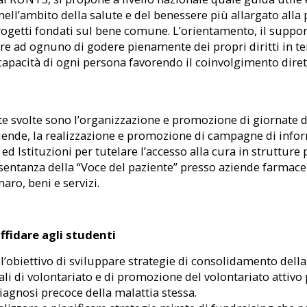
a nell’ambito della salute e del benessere più allargato al
progetti fondati sul bene comune. L’orientamento, il suppor
ere ad ognuno di godere pienamente dei propri diritti in t
acità di ogni persona favorendo il coinvolgimento diretto a
nte svolte sono l’organizzazione e promozione di giornate
ziende, la realizzazione e promozione di campagne di infor
 ed Istituzioni per tutelare l’accesso alla cura in struttur
sentanza della “Voce del paziente” presso aziende farmaceu
ro, beni e servizi.
ffidare agli studenti
a l’obiettivo di sviluppare strategie di consolidamento dell
cali di volontariato e di promozione del volontariato attiv
diagnosi precoce della malattia stessa.