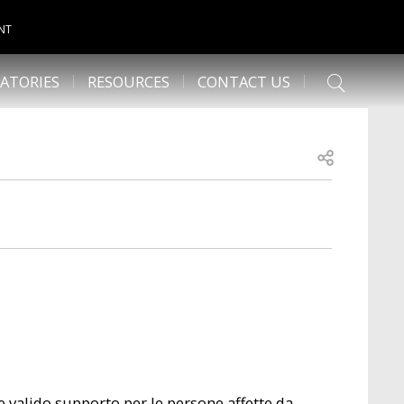
NT
ATORIES
RESOURCES
CONTACT US
Open share
 e valido supporto per le persone affette da