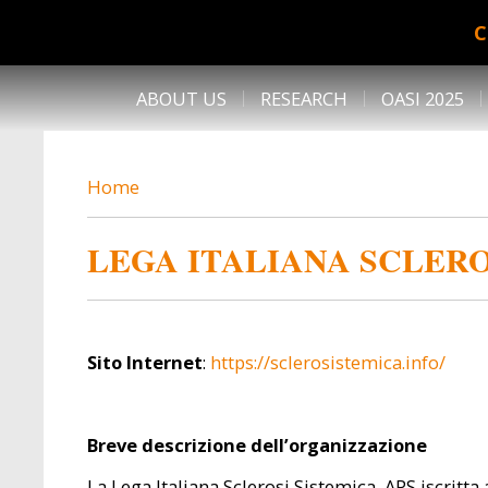
Skip to main content
C
DESK NAVIGATION
ABOUT US
RESEARCH
OASI 2025
BREADCRUMB
Home
LEGA ITALIANA SCLERO
Sito Internet
:
https://sclerosistemica.info/
Breve descrizione dell’organizzazione
La Lega Italiana Sclerosi Sistemica, APS iscritta