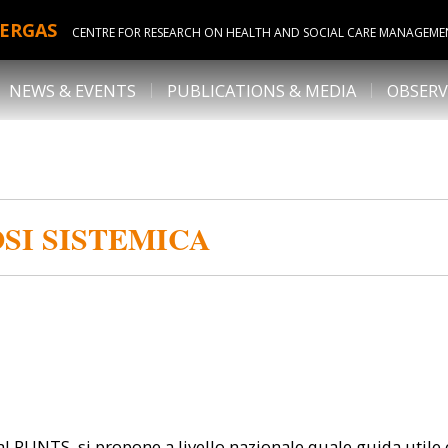
ERGAS
CENTRE FOR RESEARCH ON HEALTH AND SOCIAL CARE MANAGEME
NEWS & EVENTS
PUBLICATIONS & MEDIA
OBSERV
SI SISTEMICA
 al RUNTS, si propone a livello nazionale quale guida utile