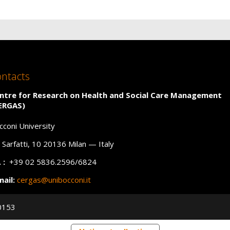
ntacts
ntre for Research on Health and Social Care Management
ERGAS)
cconi University
a Sarfatti, 10 20136 Milan — Italy
 :
+39 02 5836.2596/6824
mail:
cergas@unibocconi.it
C
:
cergas@unibocconi.legalmail.it
50153
eb
:
www.cergas.unibocconi.eu