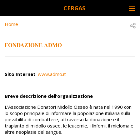
Skip to main content
CERGAS
DESK NAVIGATION
BREADCRUMB
Open
Home
FONDAZIONE ADMO
Sito Internet
:
www.admo.it
Breve descrizione dell’organizzazione
L’Associazione Donatori Midollo Osseo è nata nel 1990 con
lo scopo principale di informare la popolazione italiana sulla
possibilità di combattere, attraverso la donazione e il
trapianto di midollo osseo, le leucemie, i linfomi, il mieloma e
altre neoplasie del sangue.