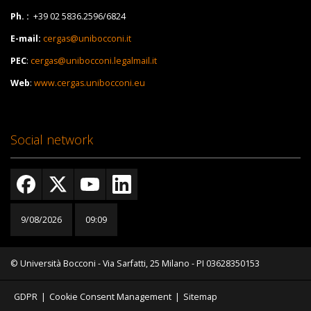
Ph. :
+39 02 5836.2596/6824
E-mail:
cergas@unibocconi.it
PEC
:
cergas@unibocconi.legalmail.it
Web
:
www.cergas.unibocconi.eu
Social network
9/08/2026
09:09
© Università Bocconi - Via Sarfatti, 25 Milano - PI 03628350153
GDPR
|
Cookie Consent Management
|
Sitemap