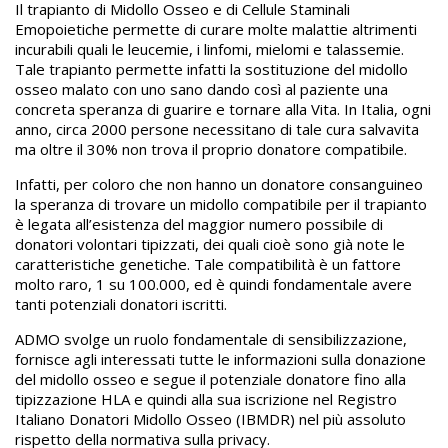
Il trapianto di Midollo Osseo e di Cellule Staminali
Emopoietiche permette di curare molte malattie altrimenti
incurabili quali le leucemie, i linfomi, mielomi e talassemie.
Tale trapianto permette infatti la sostituzione del midollo
osseo malato con uno sano dando così al paziente una
concreta speranza di guarire e tornare alla Vita. In Italia, ogni
anno, circa 2000 persone necessitano di tale cura salvavita
ma oltre il 30% non trova il proprio donatore compatibile.
Infatti, per coloro che non hanno un donatore consanguineo
la speranza di trovare un midollo compatibile per il trapianto
è legata all’esistenza del maggior numero possibile di
donatori volontari tipizzati, dei quali cioè sono già note le
caratteristiche genetiche. Tale compatibilità è un fattore
molto raro, 1 su 100.000, ed è quindi fondamentale avere
tanti potenziali donatori iscritti.
ADMO svolge un ruolo fondamentale di sensibilizzazione,
fornisce agli interessati tutte le informazioni sulla donazione
del midollo osseo e segue il potenziale donatore fino alla
tipizzazione HLA e quindi alla sua iscrizione nel Registro
Italiano Donatori Midollo Osseo (IBMDR) nel più assoluto
rispetto della normativa sulla privacy.