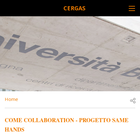
Skip to main content
CERGAS
DESK NAVIGATION
BREADCRUMB
Open
Home
COME COLLABORATION - PROGETTO SAME
HANDS