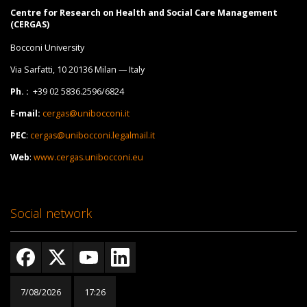
Centre for Research on Health and Social Care Management
(CERGAS)
Bocconi University
Via Sarfatti, 10 20136 Milan — Italy
Ph. :
+39 02 5836.2596/6824
E-mail:
cergas@unibocconi.it
PEC
:
cergas@unibocconi.legalmail.it
Web
:
www.cergas.unibocconi.eu
Social network
7/08/2026
17:26