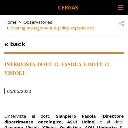
Skip to main content
CERGAS
DESK NAVIGATION
BREADCRUMB
Open
Home
Observatories
Sharing management & policy experiences
« back
INTERVISTA DOTT. G. FASOLA E DOTT. G.
VISIOLI
05/06/2020
L'intervista al dott.
Gianpiero Fasola
(
Direttore
dipartimento oncologico, ASUI Udine
) e al dott.
Giacomo Visioli
(
Clinica Oculistica, AOU Umberto I
),