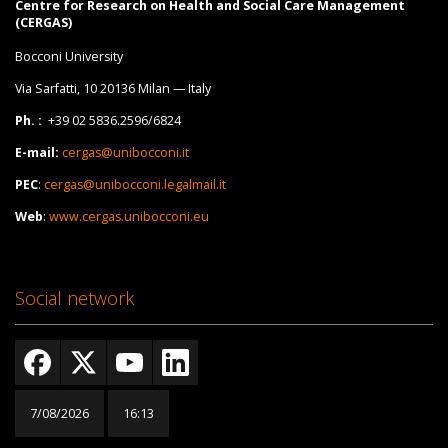
Centre for Research on Health and Social Care Management
(CERGAS)
Bocconi University
Via Sarfatti, 10 20136 Milan — Italy
Ph. :
+39 02 5836.2596/6824
E-mail:
cergas@unibocconi.it
PEC
:
cergas@unibocconi.legalmail.it
Web
:
www.cergas.unibocconi.eu
Social network
7/08/2026
16:13