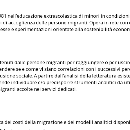
81 nell’educazione extrascolastica di minori in condizioni d
izi di accoglienza delle persone migranti. Opera in rete con
sse e sperimentazioni orientate alla sostenibilità economi
tenuti dalle persone migranti per raggiungere o per uscire, 
dere se e come vi siano correlazioni con i successivi perc
clusione sociale. A partire dall’analisi della letteratura esis
intende individuare e/o predisporre strumenti analitici da u
ranti accolte nei servizi dedicati.
a dei costi della migrazione e dei modelli analitici disponib