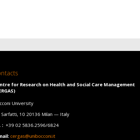
ntacts
ntre for Research on Health and Social Care Management
ERGAS)
cconi University
a Sarfatti, 10 20136 Milan — Italy
 :
+39 02 5836.2596/6824
mail:
cergas@unibocconi.it