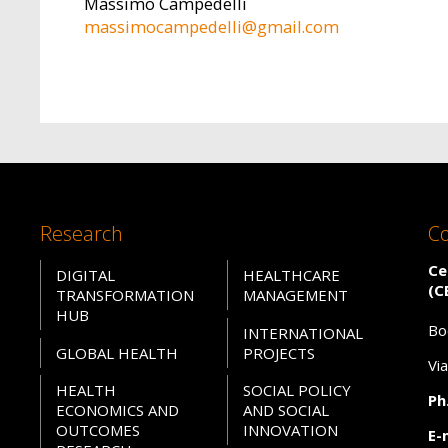
Massimo Campedelli
massimocampedelli@gmail.com
Research
Co
Ce
DIGITAL
HEALTHCARE
(C
TRANSFORMATION
MANAGEMENT
HUB
Bo
INTERNATIONAL
GLOBAL HEALTH
PROJECTS
Vi
HEALTH
SOCIAL POLICY
Ph.
ECONOMICS AND
AND SOCIAL
OUTCOMES
INNOVATION
E-