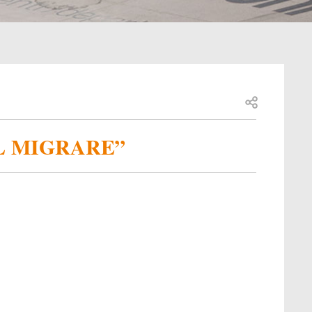
Open share
L MIGRARE”